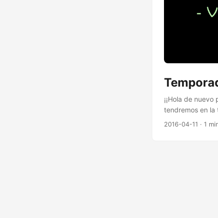
Tempora
¡¡Hola de nuevo 
tendremos en la
ratico dónde seg
2016-04-11
· 1 mi
video retos, don
tanto de todo sus