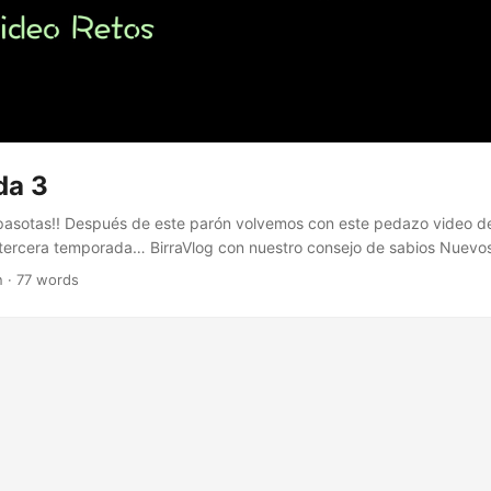
da 3
pasotas!! Después de este parón volvemos con este pedazo video de
 tercera temporada… BirraVlog con nuestro consejo de sabios Nuevo
uiremos explicando cosas curiosas Agendicas de los distintos even
n · 77 words
de nos pondremos a prueba en diferentes situaciones. Ya sabéis, si qu
cribíos al canal y recordar… Nos vemos!!!...