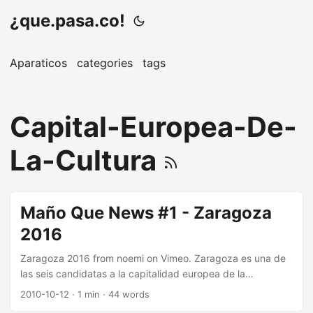
¿que.pasa.co!
Aparaticos
categories
tags
Capital-Europea-De-
La-Cultura
Maño Que News #1 - Zaragoza
2016
Zaragoza 2016 from noemi on Vimeo. Zaragoza es una de
las seis candidatas a la capitalidad europea de la
cultura.Tras pasar el primer corte los motores del proyecto
2010-10-12
· 1 min · 44 words
se ponen en marcha. En este vídeo conocerán algo más