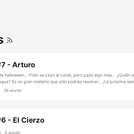
s
7 - Arturo
 de halloween… Pollo se cayó al canal, pero pasó algo más… ¿Quién s
gua? Es un gran misterio que sólo podrás resolver… ¡La próxima se
ra inspirada por #zaragozasobrenatural…
n · 39 words
6 - El Cierzo
n · 0 words