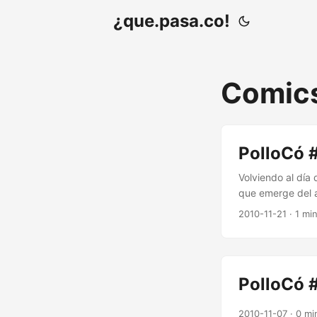
¿que.pasa.co!
Comic
PolloCó #
Volviendo al día
que emerge del a
Qué.pasa.co! Ti
2010-11-21
· 1 mi
PolloCó #
2010-11-07
· 0 mi