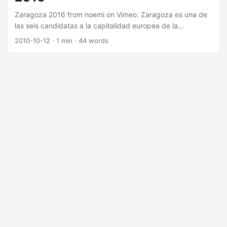
últimos años de la década de los setenta y los años
Zaragoza 2016 from noemi on Vimeo. Zaragoza es una de
ochenta....
las seis candidatas a la capitalidad europea de la
cultura.Tras pasar el primer corte los motores del proyecto
2010-10-12
· 1 min · 44 words
se ponen en marcha. En este vídeo conocerán algo más
sobre la candidatura de Zaragoza 2016.