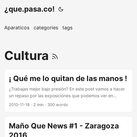
¿que.pasa.co!
Aparaticos
categories
tags
Cultura
¡ Qué me lo quitan de las manos !
¿Trabajas mejor bajo presión? En este post vamos a hacer
un repaso por las exposiciones que podemos ver en
Zaragoza, pero por poco tiempo, ya que las retirarán en los
2010-11-18
· 2 min · 300 words
próximos días. Quinquis de los 80 & Spanish Verbena En el
Centro de Historia, hasta el 21 de noviembre encontramos
dos exposiciones: Por un lado, Quinquis de los 80. Cine,
Maño Que News #1 - Zaragoza
prensa y calle en la cual podemos aproximarnos a este
2016
concepto acuñado en el cine que tuvo lugar entre los