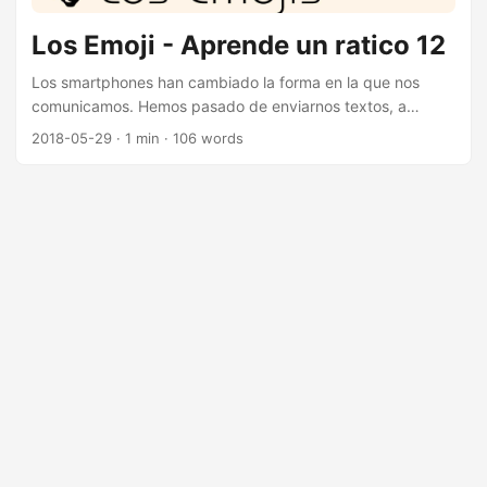
Los Emoji - Aprende un ratico 12
Los smartphones han cambiado la forma en la que nos
comunicamos. Hemos pasado de enviarnos textos, a
comunicarnos con fotos, audios y… ¿Monigotes? Sin
2018-05-29
· 1 min · 106 words
embargo no es nada nuevo, llevamos siglos adaptando el
lenguaje escrito a las necesidades de comunicación. En
este “Aprende un ratico” revisamos la historia de los emojis
y cómo funcionan por debajo, comentando curiosidades
del estándar Unicode. Enlaces de interés Emoji en la
Wikipedia Emoticonos en la Wikipedia Unicode en la
Wikipedia Emojis originales Tabla Unicode Face with tears
of joy Emoji nuevos en Unicode 11 ¡Ayúdanos a hacer
mejores vídeos!...