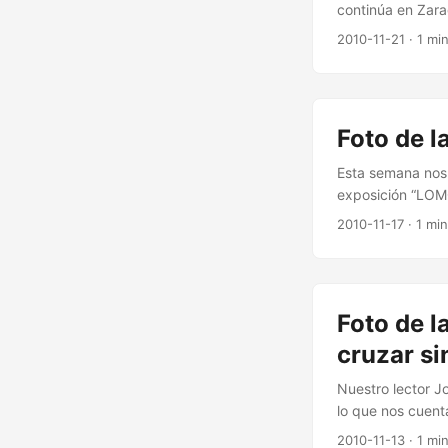
continúa en Zarag
Si tienes algo qu
2010-11-21
· 1 mi
envíanoslo a ide
también eres qu
Foto de 
Esta semana nos
exposición “LOMO
meses de noviemb
2010-11-17
· 1 mi
Ver mapa más g
Foto de 
cruzar si
Nuestro lector J
lo que nos cuent
que los alegres a
2010-11-13
· 1 mi