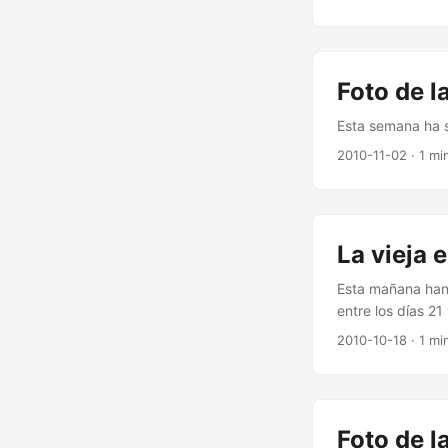
Foto de 
Esta semana ha si
2010-11-02
· 1 mi
La vieja 
Esta mañana han 
entre los días 2
localización del
2010-10-18
· 1 mi
Baturra tenéis u
Foto de 