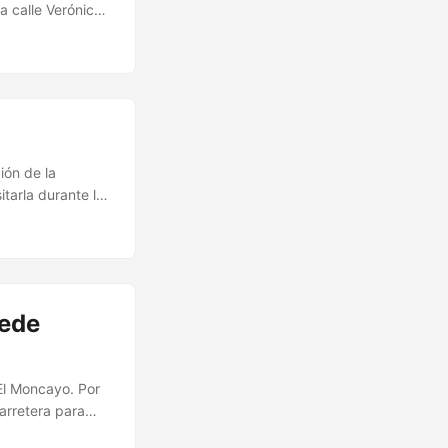
a calle Verónica.
no te cortes,
book… ¡Tú
ión de la
tarla durante los
le Palafox, 11:
uede
 El Moncayo. Por
arretera para