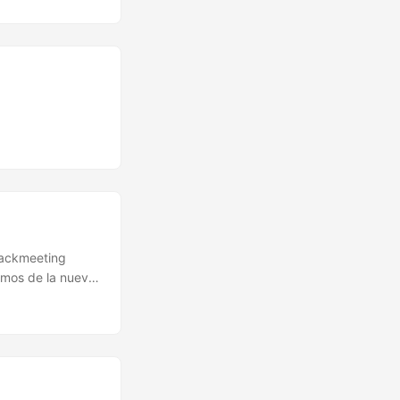
hackmeeting
emos de la nueva
En Nobleza
.