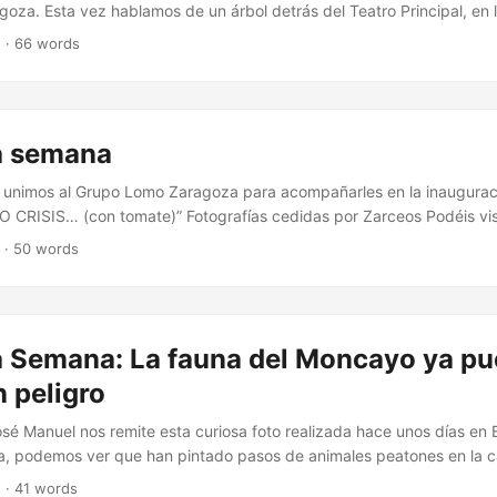
oza. Esta vez hablamos de un árbol detrás del Teatro Principal, en l
e compartir (foto denuncia, foto de la semana, artículo, vídeo, etc…) 
n · 66 words
as@pasa.co, o contacta con nosotros vía twitter ( @pasa_co) o face
e.pasa.co!
la semana
 unimos al Grupo Lomo Zaragoza para acompañarles en la inaugurac
 CRISIS… (con tomate)” Fotografías cedidas por Zarceos Podéis visi
re y diciembre en “La bonita pared en blanco” de Zarceos, en la cal
n · 50 words
rande
la Semana: La fauna del Moncayo ya p
n peligro
osé Manuel nos remite esta curiosa foto realizada hace unos días en
a, podemos ver que han pintado pasos de animales peatones en la c
nimalitos crucen sin peligro.
n · 41 words