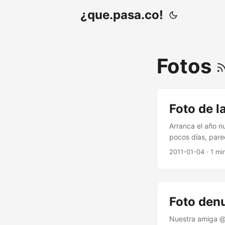
¿que.pasa.co!
Fotos
Foto de 
Arranca el año n
pocos días, par
2011-01-04
· 1 mi
Foto den
Nuestra amiga @l