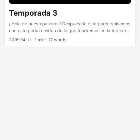
Temporada 3
¡¡Hola de nuevo pasotas!! Después de este parón volvemos
con este pedazo video de lo que tendremos en la tercera
temporada… BirraVlog con nuestro consejo de sabios
2016-04-11
· 1 min · 77 words
Nuevos aprende un ratico dónde seguiremos explicando
cosas curiosas Agendicas de los distintos eventos de
Zaragoza Y video retos, donde nos pondremos a prueba
en diferentes situaciones. Ya sabéis, si queréis estar al
tanto de todo suscribíos al canal y recordar… Nos
vemos!!!...