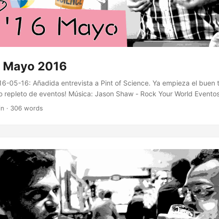
 Mayo 2016
16-05-16: Añadida entrevista a Pint of Science. Ya empieza el buen 
repleto de eventos! Música: Jason Shaw - Rock Your World Eventos 
useo del Fuego y los Bomberos <7 Nintendo en Augusta 7,14 Taller 
in · 306 words
 Ocio El sótano mágico 9 - 11 Fiesta del cine 13 Radical Market! Feri
erto en tu terraza 23 El día de la bestia de Álex de la Iglesia 25 - 
aje: Ruta del orgullo friki Juvenil 12 Lunas 2016....