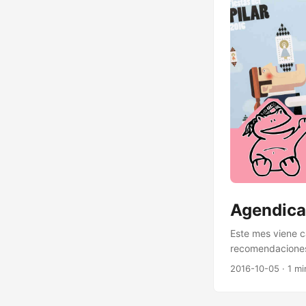
La Jamonería 27 
Movember!...
Agendica
Este mes viene c
recomendaciones 
Chef mostachó <1
2016-10-05
· 1 mi
Magia de Aragón
16 Qué majicos s