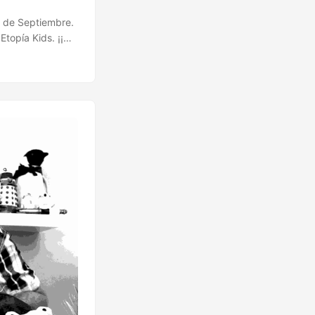
s de Septiembre.
Etopía Kids. ¡¡
4 Fiestas en Las
X 16-25 Festival
& Beers Jueves,
oor - + info 30
s guiadas....