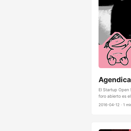
Agendica 
El Startup Open 
foro abierto es 
para explicarno
2016-04-12
· 1 mi
enseñaros la ciu
después del even