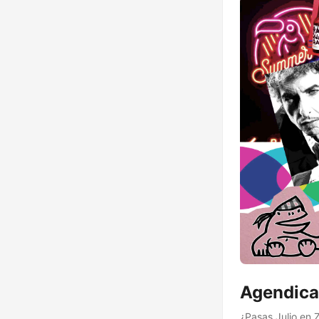
Agendica
¿Pasas Julio en