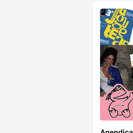
7€ 8 Revista ¡Ay,
Agendica