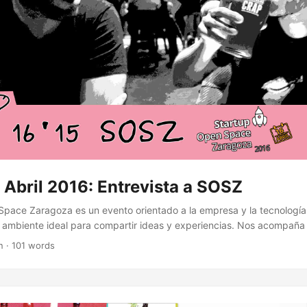
Abril 2016: Entrevista a SOSZ
Space Zaragoza es un evento orientado a la empresa y la tecnología
el ambiente ideal para compartir ideas y experiencias. Nos acompañ
s qué podemos esperar de este evento. Aprovechamos que estamos 
n · 101 words
dad. El SOSZ tendrá lugar este 16 de Abril en Etopía, Zaragoza. ¡No t
to! Más información en:...