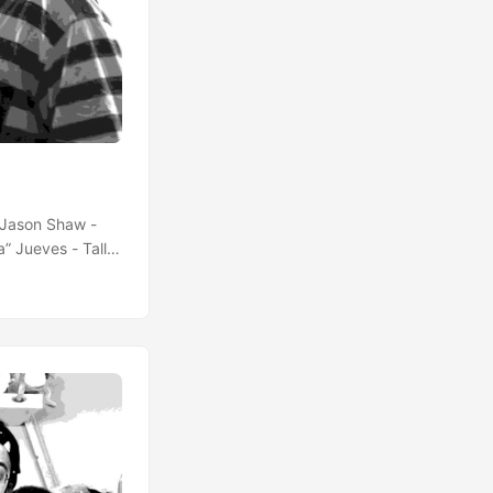
 Jason Shaw -
a” Jueves - Taller
, 10
tración y cómic
4 - 18 Semana del
antino Paper Art
- Teatro de las
- Sala Oasis 16
anolo Kabezabolo
s Armas 26 Cube:
ico 6:
a Movember en