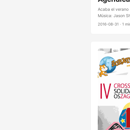
Acaba el verano
Música: Jason Sha
Requiere inscrip
2016-08-31
· 1 mi
Fuentes 3-11 Fie
Asalto 2016 24 N
Monólogos por la
Zaragox Omega <3