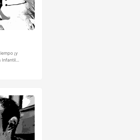
tiempo ¡y
Infantil
de Cómic 14
a Outlet 14 Tenis
29 Rueda Rueda