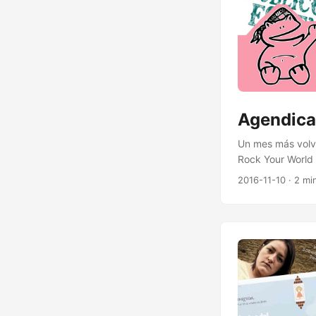
Agendica
Un mes más volv
Rock Your World E
Superhéroes y Su
2016-11-10
· 2 mi
Metodologías Ági
Jueves - El Públ
Bioarte <14 Novi
- Andrea Russo M
esquinas 5 - 26 F
Adam Green’s Ala
- Sala King Kong
Presentación UN
Movember 3 Fies