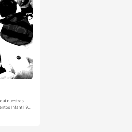
Empezamos
Aquí nuestras
tos Infantil 9
 11 Museo de la
cio y Cultura 6-
r cañón Entrada: