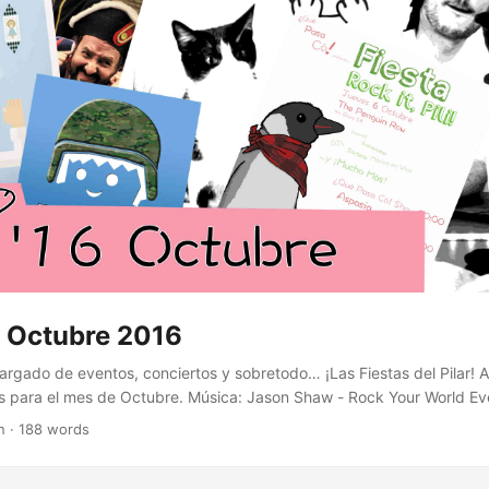
Salida en Bici con Bigote Afeitados solidarios en Voga Estilistaas ¡
 Octubre 2016
argado de eventos, conciertos y sobretodo… ¡Las Fiestas del Pilar! 
para el mes de Octubre. Música: Jason Shaw - Rock Your World Even
6 Un, dos, click! 22-23 Fenómenos eléctricos Entrada: 1-2€ Juvenil
n · 188 words
 Entrada: 6€ 28-30 NosoloJuegos 29 Cine zombie + Zona de terror O
on los Pilares, pero pa un rato 7,8 y 11 Agustina de Aragón: La muje