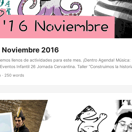
 Noviembre 2016
emos llenos de actividades para este mes. ¡Dentro Agenda! Música:
ventos Infantil 26 Jornada Cervantina. Taller “Construimos la histori
perheorinas Viernes - Hora del Cuento Al museo en Familia Juvenil 8
n · 250 words
les para ONGs 12 Jornada Lúdica Doctor Ocio Martes - Taller de ilus
ico a Escena Ocio y Cultura 8, 9, 15, 16 Salir con arte en Zaragoza 1
embre En Femenino 24 - 3 Festival de cine Zaragoza 2016 25 My Tar
úsica 4 The Boo Devils - La ley seca 5 Julián Maeso y el Twanguero 
estival de jazz 11 - 12 XXX Bourbon Festival - Las Armas 11 Sidonie 
ddin - Las Armas 19 Ariel Rot - Las Armas 19 Rakel Winchester + M
 26 Masters of rock 2 - La casa del loco 26 La Habitación Roja - La
O - Sala King Kong Monster Moustache & Movember Aprende Un Rat
ta Monster Moustache 19 Fiesta Movember en La Ley Seca 24 Cen