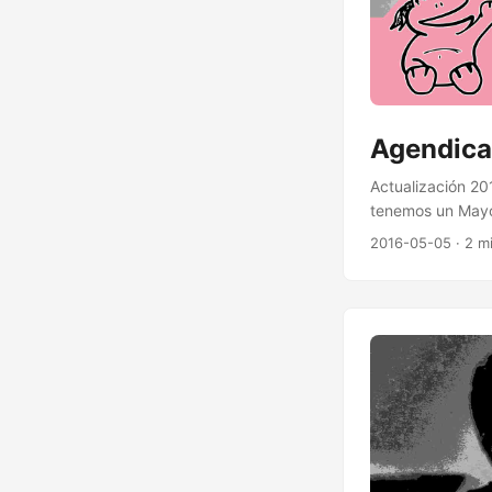
Agendica
Actualización 20
tenemos un Mayo 
Aventura en el M
2016-05-05
· 2 m
Scratch Day 2016
Playa 14,21 Un hu
Zaragoza 28 Patin