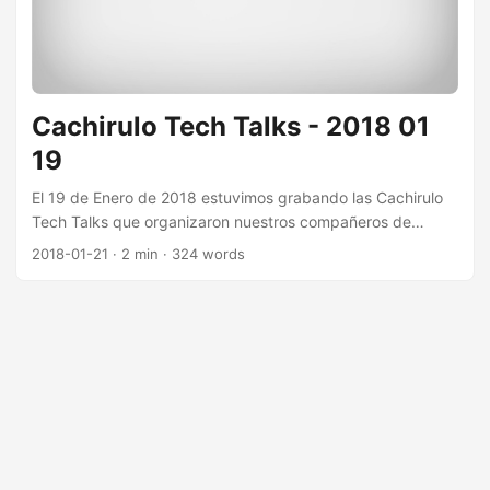
Cachirulo Tech Talks - 2018 01
19
El 19 de Enero de 2018 estuvimos grabando las Cachirulo
Tech Talks que organizaron nuestros compañeros de
Cachirulo Valley. ¡Aquí os dejamos las charlas! Effects,
2018-01-21
· 2 min · 324 words
coeffects & subscriptions: a pit of success Con Manuel
Rivero, desarrollador en Codesai: I’ll talk about the
advantages of writing SPAs using effects & coeffects, that
improve testability making SPA logic pure, and reactive
subscriptions which make views dumber and can also
reduce the number of renderings....