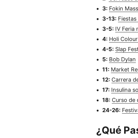
3:
Fokin Mass
3-13:
Fiestas 
3-5:
IV Feria 
4:
Holi Colour
4-5:
Slap Fest
5:
Bob Dylan
11:
Market Re
12:
Carrera d
17:
Insulina s
18:
Curso de 
24-26:
Festiv
¿Qué Pa