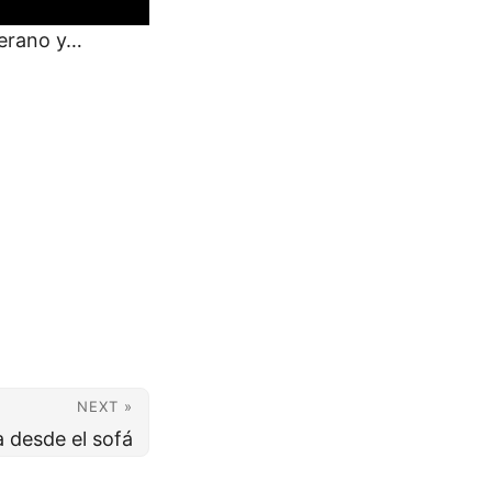
verano y…
NEXT »
a desde el sofá