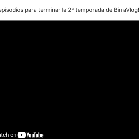
episodios para terminar la
2ª temporada de BirraVlog